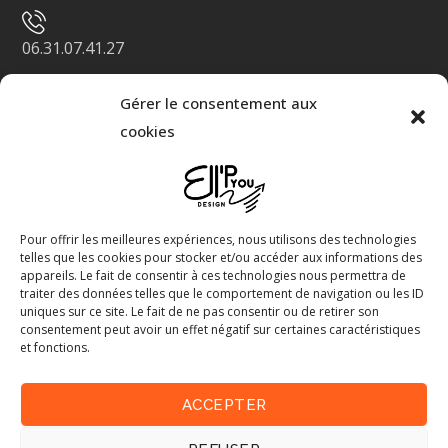
06.31.07.41.27
Gérer le consentement aux
design@ellpyou.fr
cookies
Liens utiles
À propos de moi
Pour offrir les meilleures expériences, nous utilisons des technologies
telles que les cookies pour stocker et/ou accéder aux informations des
Politiques de Confidentialité
appareils. Le fait de consentir à ces technologies nous permettra de
traiter des données telles que le comportement de navigation ou les ID
uniques sur ce site. Le fait de ne pas consentir ou de retirer son
Politique de Cookies
consentement peut avoir un effet négatif sur certaines caractéristiques
et fonctions.
Mes réalisations
ACCEPTER